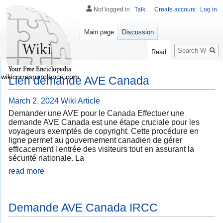
Not logged in
Talk
Create account
Log in
Main page
Discussion
Search
Read
wikicorrespondence.com
Lien demande AVE Canada
March 2, 2024
Wiki Article
Demander une AVE pour le Canada Effectuer une
demande AVE Canada est une étape cruciale pour les
voyageurs exemptés de copyright. Cette procédure en
ligne permet au gouvernement canadien de gérer
efficacement l'entrée des visiteurs tout en assurant la
sécurité nationale. La
read more
Demande AVE Canada IRCC